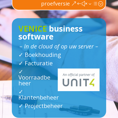
proefversie
VENICE
business
software
– In de cloud of op uw server –
✓ Boekhouding
✓ Facturatie
✓
Voorraadbe
heer
✓
Klantenbeheer
✓ Projectbeheer