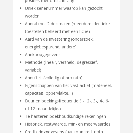
posities met omschrijving
Uniek serienummer waarop kan gezocht
worden
Aantal met 2 decimalen (meerdere identieke
toestellen beheerd met één fiche)
Aard van de investering (onderzoek,
energiebesparend, andere)
Aankoopgegevens
Methode (lineair, versneld, degressief,
variabel)
Annuïteit (volledig of pro rata)
Eigenschappen van het vast actief (materieel,
capaciteit, oppervlakte…)
Duur en boekingsfrequentie (1-, 2-, 3-, 4-, 6-
of 12-maandelijks)
Te hanteren boekhoudkundige rekeningen
Historiek, restwaarde, min- en meerwaardes
Crediteringgegevens (aankoopcreditnota,